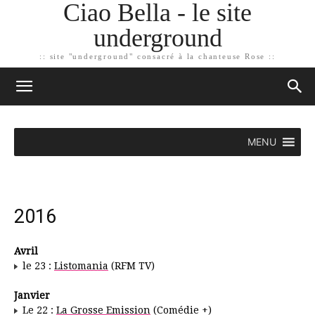
Ciao Bella - le site
underground
:: site "underground" consacré à la chanteuse Rose ::
MENU
2016
Avril
le 23 :
Listomania
(RFM TV)
Janvier
Le 22 :
La Grosse Emission
(Comédie +)