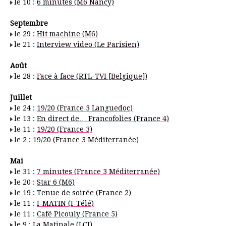
le 10 :
6 minutes (M6 Nancy)
Septembre
le 29 :
Hit machine (M6)
le 21 :
Interview video (Le Parisien)
Août
le 28 :
Face à face (RTL-TVI [Belgique])
Juillet
le 24 :
19/20 (France 3 Languedoc)
le 13 :
En direct de… Francofolies (France 4)
le 11 :
19/20 (France 3)
le 2 :
19/20 (France 3 Méditerranée)
Mai
le 31 :
7 minutes (France 3 Méditerranée)
le 20 :
Star 6 (M6)
le 19 :
Tenue de soirée (France 2)
le 11 :
I-MATIN (I-Télé)
le 11 :
Café Picouly (France 5)
le 9 :
La Matinale (LCI)