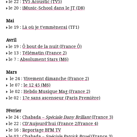
le 22 :
TV5 Acoustic (TV5)
le 20 :
iMusic-School dans le JT (D8)
Mai
le 19 :
Là où je t’emmènerai
(TF1)
Avril
le 19 :
Ô bout de la nuit (France Ô)
le 13 :
Télématin (France 2)
le 7 :
Absolument Stars (M6)
Mars
le 24 :
Vivement dimanche (France 2)
le 07 :
le 12 45 (M6)
le 02 :
Hebdo Musique Mag (France 2)
le 02 :
17e sans ascenseur (Paris Première)
Février
le 24 :
Chabada –
Spéciale Dany Brillant
(France 3)
le 22 :
CD’Aujourd’hui (France 2/France 4)
le 16 :
Reportage BFM TV
le 03 :
Chabada –
Spéciale Patrick Bruel
(France 3)