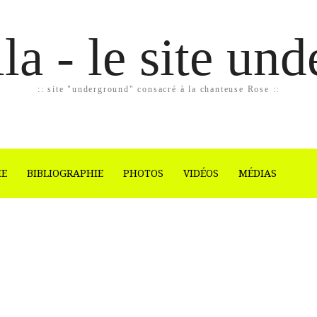
la - le site un
:: site "underground" consacré à la chanteuse Rose ::
IE
BIBLIOGRAPHIE
PHOTOS
VIDÉOS
MÉDIAS