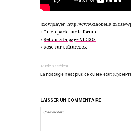
[flowplayer=http://www.ciaobella.fr/site/wp
»
On en parle sur le forum
»
Retour à la page VIDEOS
»
Rose sur CultureBox
Article précédent
La nostalgie n’est plus ce qu’elle etait (CyberP
LAISSER UN COMMENTAIRE