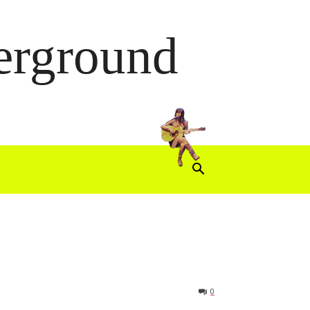
derground
0