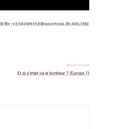
fr/flv_v2/1810091920francetrois.flv,600,338]
Article suivant
Et si c’etait ca le bonheur ? (Europe 1)