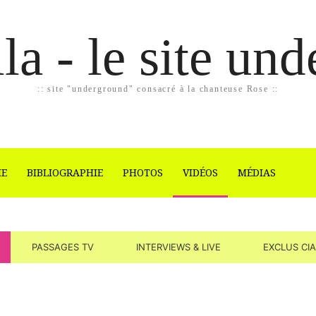
la - le site un
:: site "underground" consacré à la chanteuse Rose ::
IE
BIBLIOGRAPHIE
PHOTOS
VIDÉOS
MÉDIAS
PASSAGES TV
INTERVIEWS & LIVE
EXCLUS CI