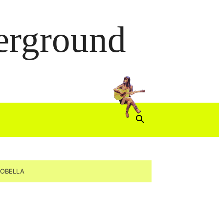
derground
AOBELLA