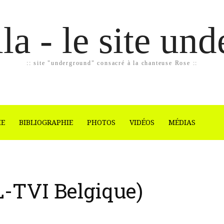
la - le site un
:: site "underground" consacré à la chanteuse Rose ::
IE
BIBLIOGRAPHIE
PHOTOS
VIDÉOS
MÉDIAS
L-TVI Belgique)