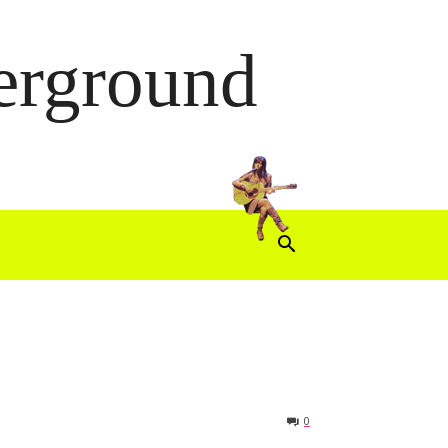
derground
0