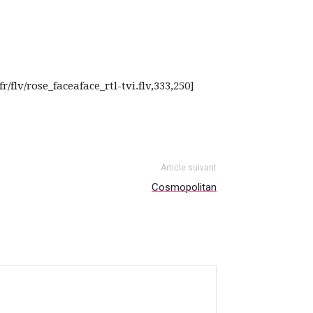
/flv/rose_faceaface_rtl-tvi.flv,333,250]
Article suivant
Cosmopolitan