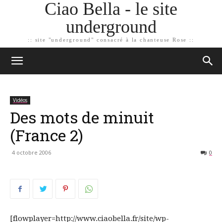
Ciao Bella - le site
underground
:: site "underground" consacré à la chanteuse Rose ::
Vidéos
Des mots de minuit
(France 2)
4 octobre 2006
0
[flowplayer=http://www.ciaobella.fr/site/wp-