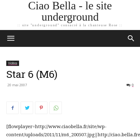
Ciao Bella - le site
underground
:: site "underground" consacré à la chanteuse Rose ::
Vidéos
Star 6 (M6)
20 mai 2007
0
[flowplayer=http://www.ciaobella.fr/site/wp-
content/uploads/2011/11/m6_200507.jpg|http://ciao.bella.free