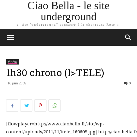
Ciao Bella - le site
underground
:: site "underground" consacré à la chanteuse Rose ::
Vidéos
1h30 chrono (I>TELE)
16 juin 2008
0
[flowplayer=http://www.ciaobella.fr/site/wp-
content/uploads/2011/11/itele_160608.jpg|http://ciao.bella.fr