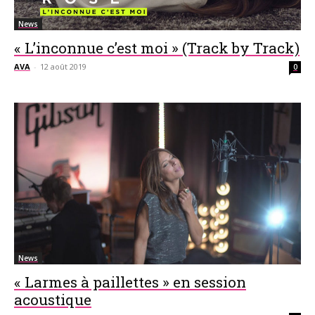
News
« L’inconnue c’est moi » (Track by Track)
AVA
-
12 août 2019
0
News
« Larmes à paillettes » en session
acoustique