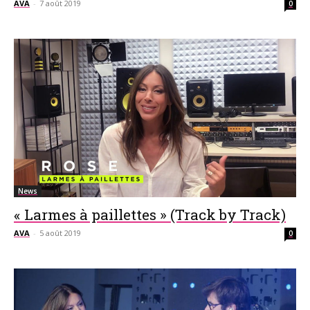
AVA
-
7 août 2019
0
News
« Larmes à paillettes » (Track by Track)
AVA
-
5 août 2019
0