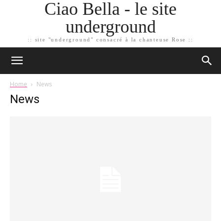
Ciao Bella - le site
underground
:: site "underground" consacré à la chanteuse Rose ::
Home
News
News