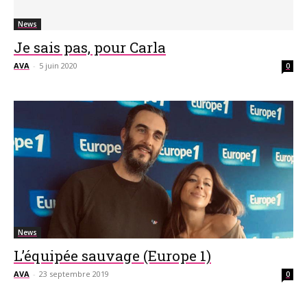
News
Je sais pas, pour Carla
AVA
-
5 juin 2020
0
News
L’équipée sauvage (Europe 1)
AVA
-
23 septembre 2019
0