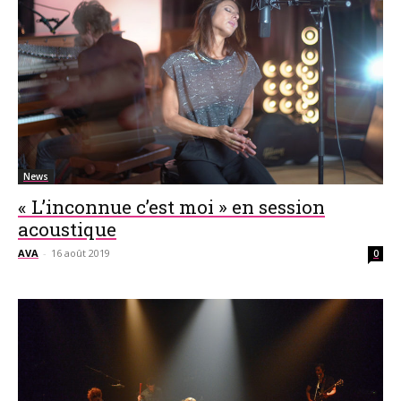
News
« L’inconnue c’est moi » en session
acoustique
AVA
-
16 août 2019
0