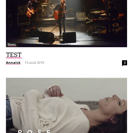
News
TEST
Annaïck
-
15 août 2019
0