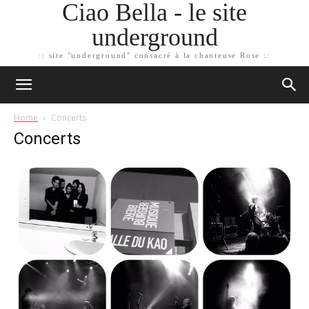
Ciao Bella - le site
underground
:: site "underground" consacré à la chanteuse Rose ::
Home
Concerts
Concerts