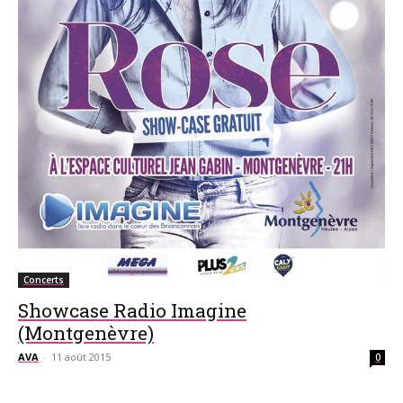
Concerts
Showcase Radio Imagine
(Montgenèvre)
AVA
-
11 août 2015
0