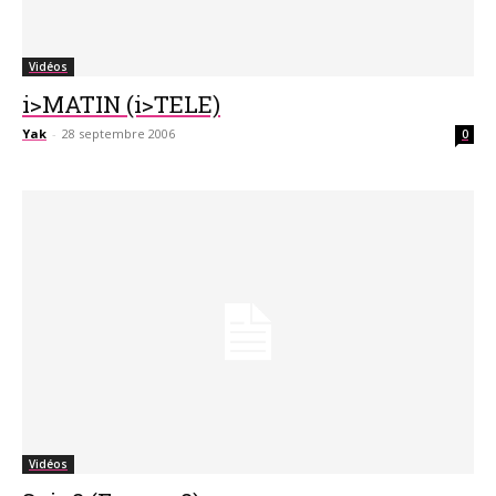
Vidéos
i>MATIN (i>TELE)
Yak
-
28 septembre 2006
0
Vidéos