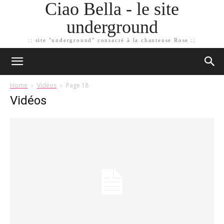
Ciao Bella - le site
underground
:: site "underground" consacré à la chanteuse Rose ::
Home
Vidéos
Page 18
Vidéos