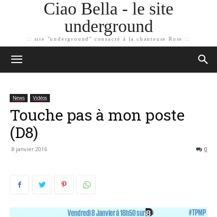
Ciao Bella - le site
underground
:: site "underground" consacré à la chanteuse Rose ::
News
Vidéos
Touche pas à mon poste
(D8)
8 janvier 2016
0