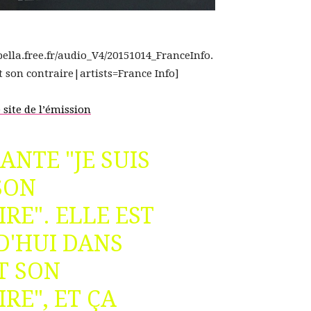
.bella.free.fr/audio_V4/20151014_FranceInfo.
 son contraire|artists=France Info]
 site de l’émission
ANTE "JE SUIS
SON
RE". ELLE EST
D'HUI DANS
T SON
RE", ET ÇA