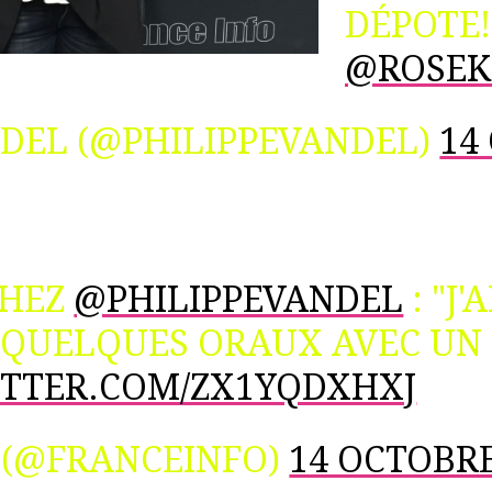
DÉPOTE
@ROSEK
NDEL (@PHILIPPEVANDEL)
14
HEZ
@PHILIPPEVANDEL
: "J'
 QUELQUES ORAUX AVEC UN 
ITTER.COM/ZX1YQDXHXJ
 (@FRANCEINFO)
14 OCTOBRE