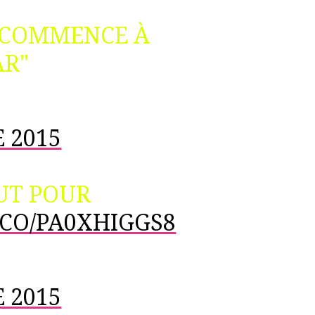
E COMMENCE À
AR"
 2015
OUT POUR
T.CO/PA0XHIGGS8
 2015