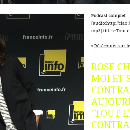
Podcast complet
[audio:http://ciao
mp3|titles=Tout et
»
Ré-écouter sur le
ROSE CH
MOI ET 
CONTRAI
AUJOUR
"TOUT E
CONTRAI