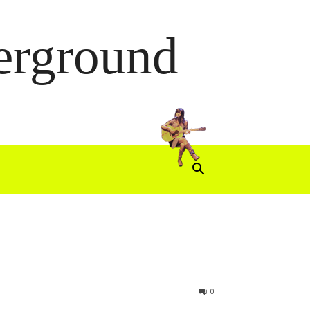
derground
0