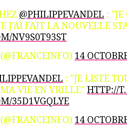
HEZ
@PHILIPPEVANDEL
: "J
E J'AI FAIT LA NOUVELLE ST
OM/NV9S0T93ST
 (@FRANCEINFO)
14 OCTOBRE
ILIPPEVANDEL
: "JE LISTE T
 MA VIE EN VRILLE"
HTTP://
OM/35D1VGQLYE
 (@FRANCEINFO)
14 OCTOBRE