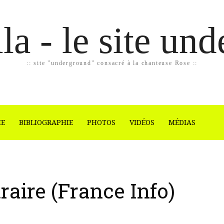
la - le site un
:: site "underground" consacré à la chanteuse Rose ::
IE
BIBLIOGRAPHIE
PHOTOS
VIDÉOS
MÉDIAS
raire (France Info)