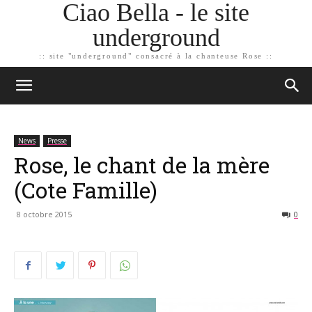
Ciao Bella - le site
underground
:: site "underground" consacré à la chanteuse Rose ::
News
Presse
Rose, le chant de la mère
(Cote Famille)
8 octobre 2015
0