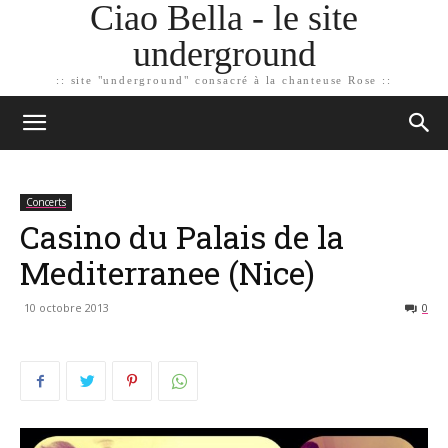
Ciao Bella - le site
underground
:: site "underground" consacré à la chanteuse Rose ::
Concerts
Casino du Palais de la
Mediterranee (Nice)
10 octobre 2013
0