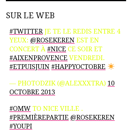
SUR LE WEB
#TWITTER
JE TE LE REDIS ENTRE 4
YEUX:
@ROSEKEREN
EST EN
CONCERT À
#NICE
CE SOIR ET
#AIXENPROVENCE
VENDREDI.
#ETPUISJUIN
#HAPPYOCTOBRE
— PHOTODZIK (@ALEXXXTRA)
10
OCTOBRE 2013
#OMW
TO NICE VILLE .
#PREMIÈREPARTIE
@ROSEKEREN
#YOUPI