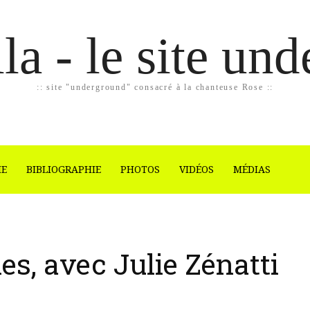
la - le site un
:: site "underground" consacré à la chanteuse Rose ::
IE
BIBLIOGRAPHIE
PHOTOS
VIDÉOS
MÉDIAS
s, avec Julie Zénatti