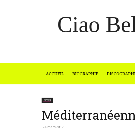
Ciao Bel
ACCUEIL
BIOGRAPHIE
DISCOGRAPH
News
Méditerranéenne
24 mars 2017