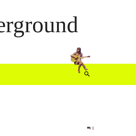
derground
0