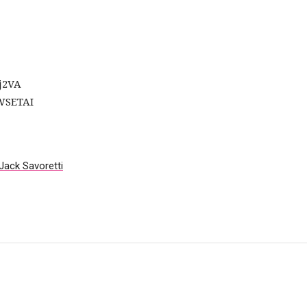
j2VA
WSETAI
Jack Savoretti