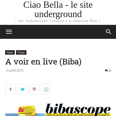
Ciao Bella - le site
underground
:: site "underground" consacré à la chanteuse Rose ::
News
Presse
A voir en live (Biba)
3 juillet 2015
0