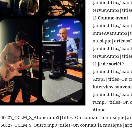
[audio:http://ciao
terview.mp3|title
1]
Comme avant
[audio:http://ciao
mmeAvant.mp3|tit
musique|artists=
[audio:http://ciao
terview.mp3|title
1]
Je de société
[audio:http://ciao
S.mp3|titles=On c
Interview souveni
[audio:http://ciao
w.mp3|titles=On c
Atone
4/20150627_OCLM_8_Atoner.mp3|titles=On connaît la musique|ar
/20150627_OCLM_9_Outro.mp3|titles=On connaît la musique|art