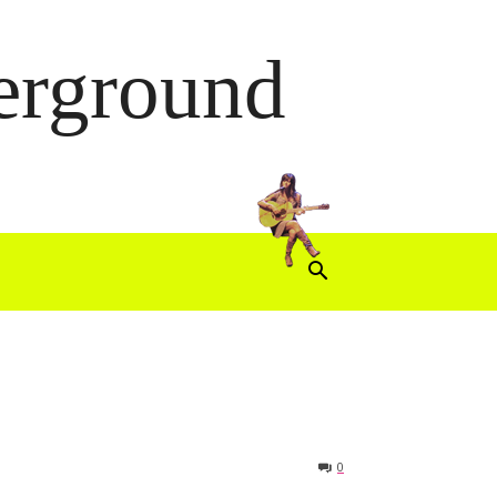
derground
0