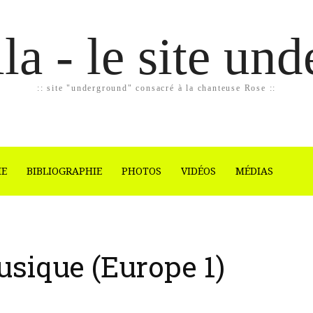
la - le site un
:: site "underground" consacré à la chanteuse Rose ::
IE
BIBLIOGRAPHIE
PHOTOS
VIDÉOS
MÉDIAS
usique (Europe 1)