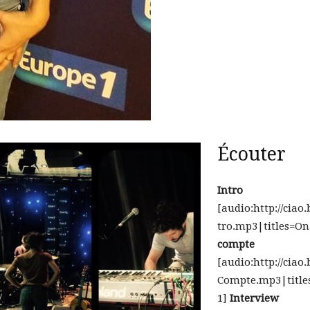
Écouter
Intro
[audio:http://ciao
tro.mp3|titles=On
compte
[audio:http://ciao
Compte.mp3|title
1]
Interview