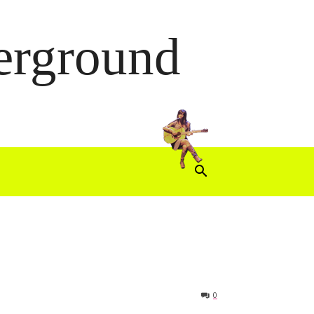
derground
0