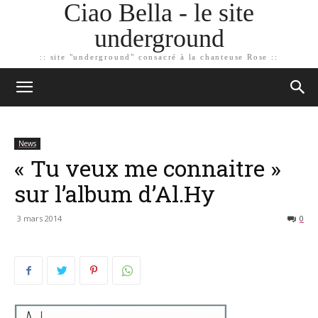
Ciao Bella - le site
underground
:: site "underground" consacré à la chanteuse Rose ::
News
« Tu veux me connaitre »
sur l’album d’Al.Hy
3 mars 2014
0