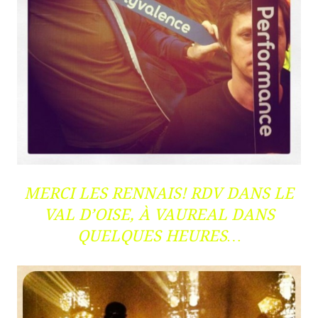
MERCI LES RENNAIS! RDV DANS LE
VAL D’OISE, À VAUREAL DANS
QUELQUES HEURES…