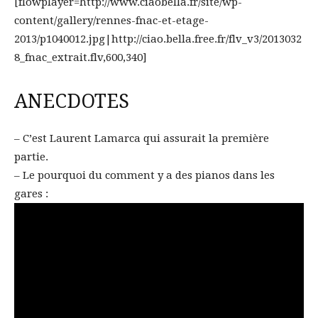
[flowplayer=http://www.ciaobella.fr/site/wp-
content/gallery/rennes-fnac-et-etage-
2013/p1040012.jpg|http://ciao.bella.free.fr/flv_v3/2013032
8_fnac_extrait.flv,600,340]
ANECDOTES
– C’est Laurent Lamarca qui assurait la première
partie.
– Le pourquoi du comment y a des pianos dans les
gares :