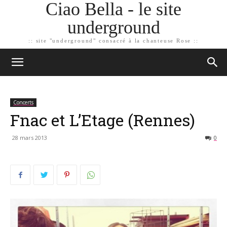
Ciao Bella - le site
underground
:: site "underground" consacré à la chanteuse Rose ::
Concerts
Fnac et L’Etage (Rennes)
28 mars 2013
0