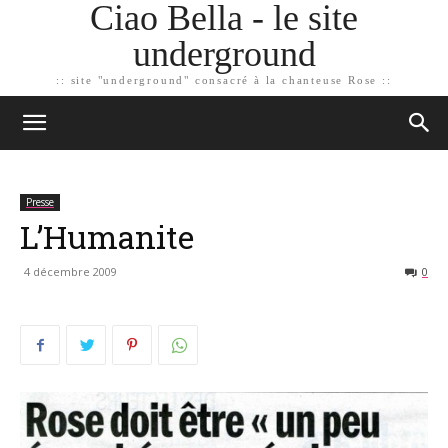
Ciao Bella - le site
underground
:: site "underground" consacré à la chanteuse Rose ::
Presse
L’Humanite
4 décembre 2009
0