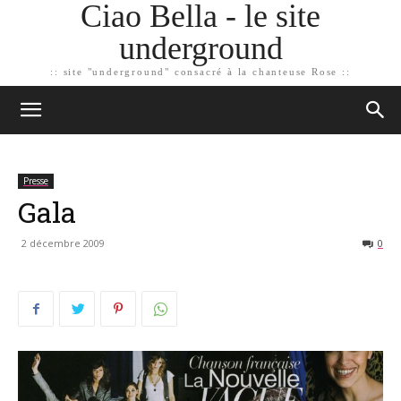
Ciao Bella - le site
underground
:: site "underground" consacré à la chanteuse Rose ::
Presse
Gala
2 décembre 2009
0