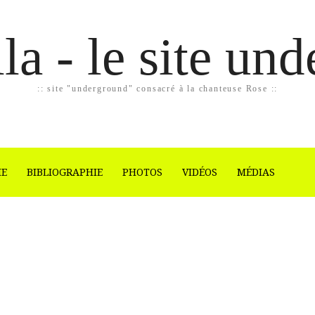
la - le site un
:: site "underground" consacré à la chanteuse Rose ::
IE
BIBLIOGRAPHIE
PHOTOS
VIDÉOS
MÉDIAS