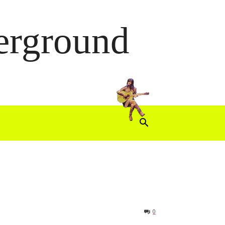
derground
0