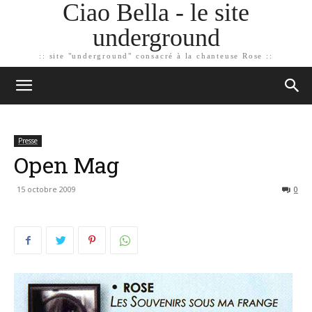
Ciao Bella - le site
underground
:: site "underground" consacré à la chanteuse Rose ::
Presse
Open Mag
15 octobre 2009
0