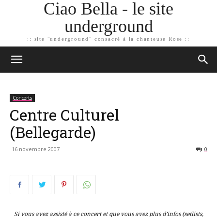
Ciao Bella - le site
underground
:: site "underground" consacré à la chanteuse Rose ::
Concerts
Centre Culturel
(Bellegarde)
16 novembre 2007
0
Si vous avez assisté à ce concert et que vous avez plus d’infos (setlists,