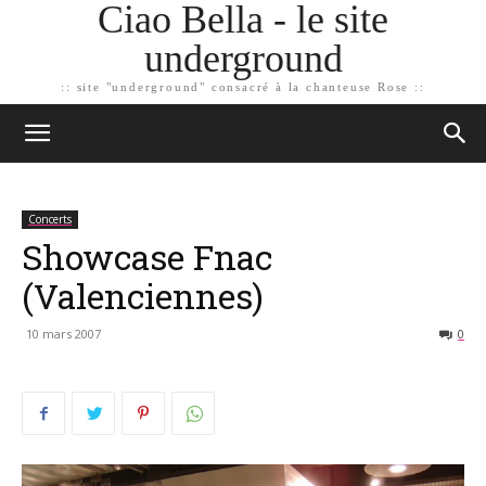
Ciao Bella - le site
underground
:: site "underground" consacré à la chanteuse Rose ::
Concerts
Showcase Fnac
(Valenciennes)
10 mars 2007
0