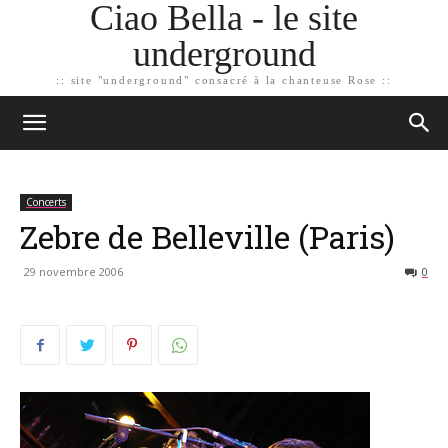
Ciao Bella - le site
underground
:: site "underground" consacré à la chanteuse Rose ::
Concerts
Zebre de Belleville (Paris)
29 novembre 2006
0