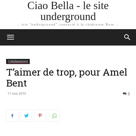
Ciao Bella - le site
underground
:: site "underground" consacré à la chanteuse Rose ::
Collaborations
T’aimer de trop, pour Amel
Bent
17 mai 2019
0