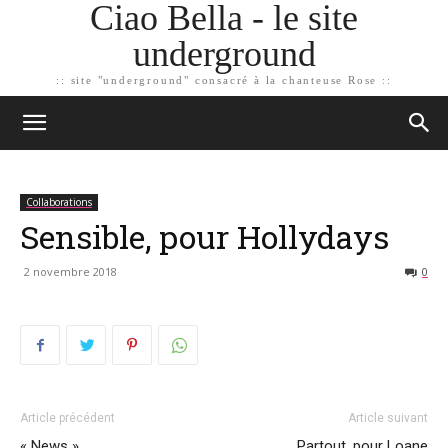
Ciao Bella - le site
underground
:: site "underground" consacré à la chanteuse Rose ::
Collaborations
Sensible, pour Hollydays
2 novembre 2018
0
Article précédent
Article suivant
« News »
Partout, pour Loane