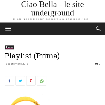
Ciao Bella - le site
underground
:: site "underground" consacré à la chanteuse Rose ::
Presse
Playlist (Prima)
2 septembre 2015
0