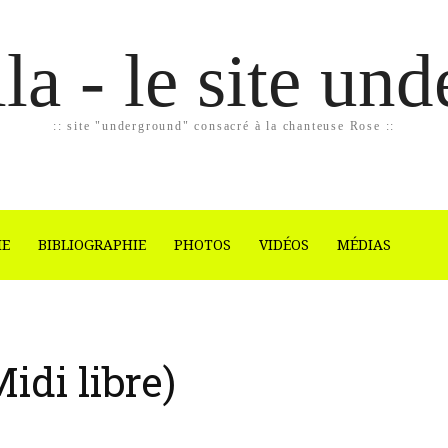
la - le site un
:: site "underground" consacré à la chanteuse Rose ::
IE
BIBLIOGRAPHIE
PHOTOS
VIDÉOS
MÉDIAS
idi libre)