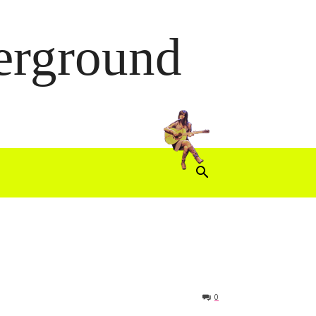
derground
0