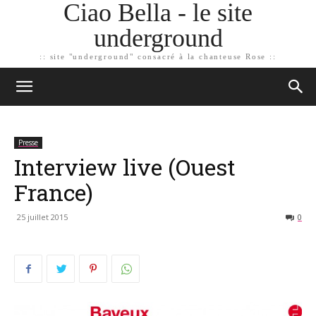
Ciao Bella - le site
underground
:: site "underground" consacré à la chanteuse Rose ::
Presse
Interview live (Ouest
France)
25 juillet 2015
0