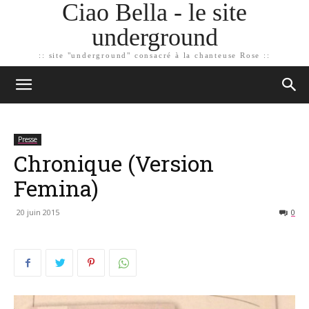
Ciao Bella - le site
underground
:: site "underground" consacré à la chanteuse Rose ::
Presse
Chronique (Version
Femina)
20 juin 2015
0