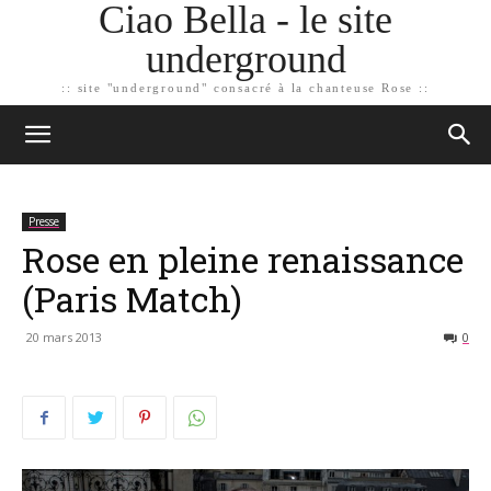
Ciao Bella - le site
underground
:: site "underground" consacré à la chanteuse Rose ::
Presse
Rose en pleine renaissance
(Paris Match)
20 mars 2013
0