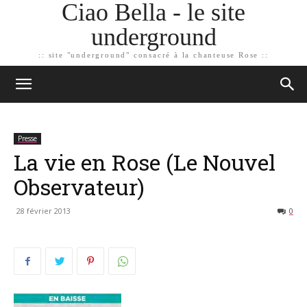
Ciao Bella - le site
underground
:: site "underground" consacré à la chanteuse Rose ::
Presse
La vie en Rose (Le Nouvel
Observateur)
28 février 2013
0