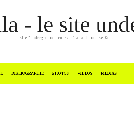
la - le site un
:: site "underground" consacré à la chanteuse Rose ::
IE
BIBLIOGRAPHIE
PHOTOS
VIDÉOS
MÉDIAS