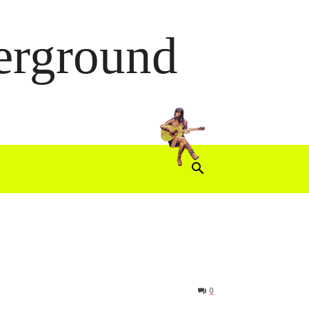
derground
0