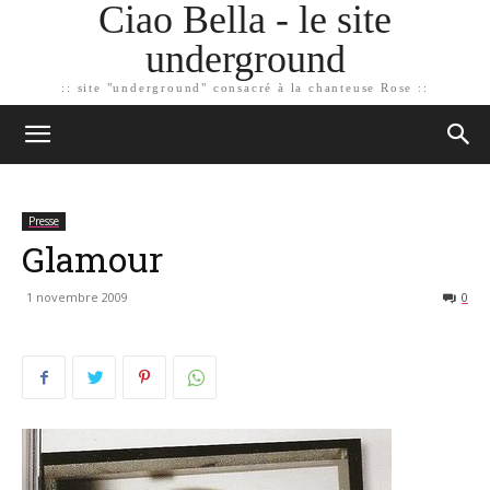
Ciao Bella - le site
underground
:: site "underground" consacré à la chanteuse Rose ::
Presse
Glamour
1 novembre 2009
0