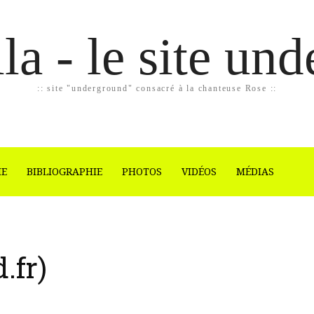
la - le site un
:: site "underground" consacré à la chanteuse Rose ::
IE
BIBLIOGRAPHIE
PHOTOS
VIDÉOS
MÉDIAS
.fr)