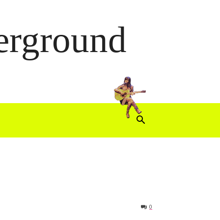
derground
0