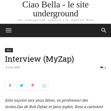
Ciao Bella - le site
underground
:: site "underground" consacré à la chanteuse Rose ::
Web
Interview (MyZap)
8 mai 2008
0
Jolie niçoise aux yeux bleus, ex professeur des
écoles,fan de Bob Dylan et Janis joplin, Rose a cartonné