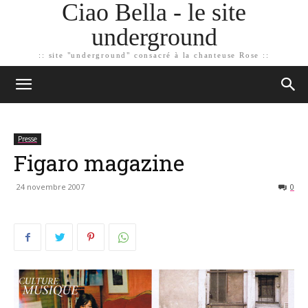
Ciao Bella - le site
underground
:: site "underground" consacré à la chanteuse Rose ::
Presse
Figaro magazine
24 novembre 2007
0