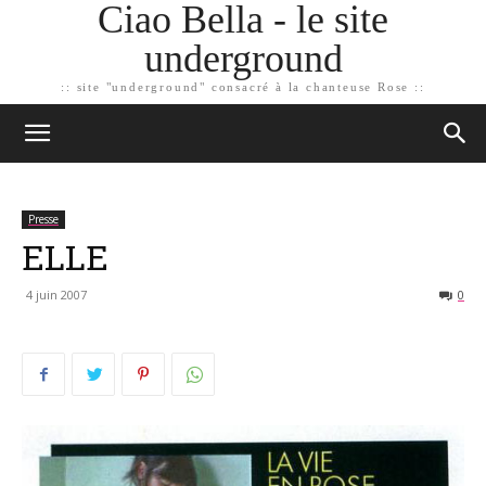
Ciao Bella - le site
underground
:: site "underground" consacré à la chanteuse Rose ::
Presse
ELLE
4 juin 2007
0