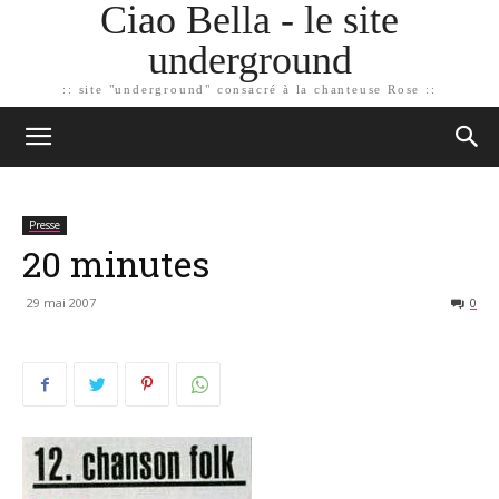
Ciao Bella - le site
underground
:: site "underground" consacré à la chanteuse Rose ::
Presse
20 minutes
29 mai 2007
0