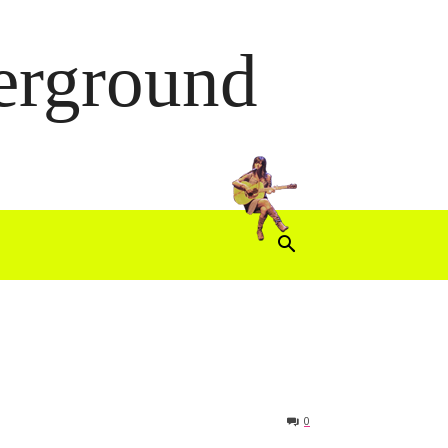
derground
0