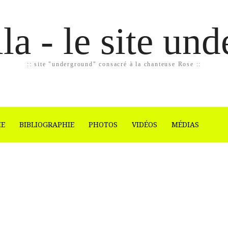
la - le site un
:: site "underground" consacré à la chanteuse Rose ::
IE
BIBLIOGRAPHIE
PHOTOS
VIDÉOS
MÉDIAS