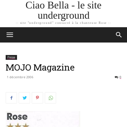
Ciao Bella - le site
underground
:: site "underground" consacré à la chanteuse Rose ::
Presse
MOJO Magazine
1 décembre 2006
0