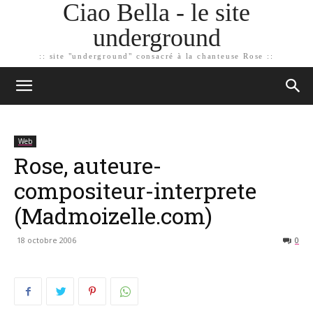
Ciao Bella - le site
underground
:: site "underground" consacré à la chanteuse Rose ::
Web
Rose, auteure-
compositeur-interprete
(Madmoizelle.com)
18 octobre 2006
0