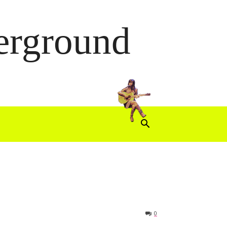
derground
0